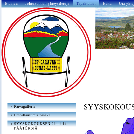
Etusivu
Johtokunnan yhteystietoja
Tapahtumat
Haku
Ota yhte
SYYSKOKOUS 
Kuvagalleria
Ilmoittautumislomake
SYYSKOKOUKSEN 21.11.14
PÄÄTÖKSIÄ